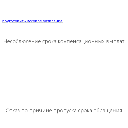
Подсчет страховщиком нанесенного ущерба может сильно
отличаться от такового на деле. Застрахованному лицу
необходимо произвести независимую оценку ущерба,
подготовить исковое заявление
и обращаться в суд.
Несоблюдение срока компенсационных выплат
Сроки обращения и проведения выплат при наступлении
страхового случаю в обязательном порядке должны быть
оговорены пунктами договора. Законодательно установленный
срок на осуществление выплат составляет 30 дней. При
несоблюдении сроков выплат, следует обращаться в суд и
требовать соответствующую неустойку.
Отказ по причине пропуска срока обращения