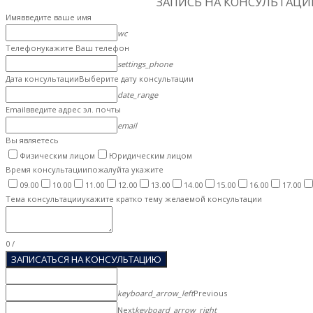
ЗАПИСЬ НА КОНСУЛЬТАЦ
Имя
введите ваше имя
wc
Телефон
укажите Ваш телефон
settings_phone
Дата консультации
Выберите дату консультации
date_range
Email
введите адрес эл. почты
email
Вы являетесь
Физическим лицом
Юридическим лицом
Время консультации
пожалуйта укажите
09.00
10.00
11.00
12.00
13.00
14.00
15.00
16.00
17.00
Тема консультации
укажите кратко тему желаемой консультации
0
/
ЗАПИСАТЬСЯ НА КОНСУЛЬТАЦИЮ
keyboard_arrow_left
Previous
Next
keyboard_arrow_right