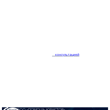
Установленные договором сроки обращения за возмещением
зачастую не соответствуют установленным законодательством
срокам исковой давности, что является нарушением.
Законодательно установленный срок исковой давности
составляет 3 года. В течение этого срока застрахованное лицо
имеет право в любое время обратиться за защитой своих
нарушенных прав.
При разрешении страховых споров возникает множество
нюансов, для определения стратегии действий следует
внимательно изучить договор. При наличии вопросов, Вы можете
обратиться за юридической
консультацией
по следующим
телефонам:
+7 (8152) 567-800
+7 (8152) 780-180
+7 (8152) 600-195
+7 (8152) 474-001
ООО «ПОМОЩЬ ЮРИСТОВ»