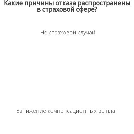
Какие причины отказа распространены
в страховой сфере?
Среди таких поводов можно выделить следующие:
Не страховой случай
При таком отказе стоит внимательно изучить договор
страхования, произвести независимую оценку ущерба.
Страховщик может настаивать на том, что такой случай не
являлся страховым или вовсе утверждать, что ущерб был нанесен
до его наступления. Застрахованному лицу следует подавать
претензию на имя руководителя организации, и, при отказе
возмещения, выходить с исковым заявлением в суд.
Занижение компенсационных выплат
Такой случай также имеет большую популярность при отказах.