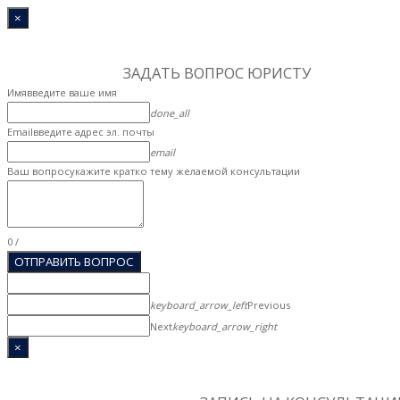
×
[[[[]],[[]],"and"]]
1
Step 1
ЗАДАТЬ ВОПР
ОС ЮРИСТУ
Имя
введите ваше имя
done_all
Email
введите адрес эл. почты
email
Ваш вопрос
укажите кратко тему желаемой консультации
0
/
ОТПРАВИТЬ ВОПРОС
keyboard_arrow_left
Previous
Next
keyboard_arrow_right
×
[[[[]],[[]],"and"]]
1
Step 1