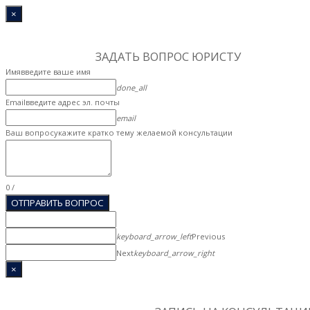
×
[[[[]],[[]],"and"]]
1
Step 1
ЗАДАТЬ ВОПР
ОС ЮРИСТУ
Имя
введите ваше имя
done_all
Email
введите адрес эл. почты
email
Ваш вопрос
укажите кратко тему желаемой консультации
0
/
ОТПРАВИТЬ ВОПРОС
keyboard_arrow_left
Previous
Next
keyboard_arrow_right
×
[[[[]],[[]],"and"]]
1
Step 1