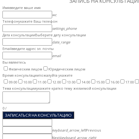
ЗАПИСЬ НА КОНСУЛЬТАЦ
Имя
введите ваше имя
wc
Телефон
укажите Ваш телефон
settings_phone
Дата консультации
Выберите дату консультации
date_range
Email
введите адрес эл. почты
email
Вы являетесь
Физическим лицом
Юридическим лицом
Время консультации
пожалуйта укажите
09.00
10.00
11.00
12.00
13.00
14.00
15.00
16.00
17.00
Тема консультации
укажите кратко тему желаемой консультации
0
/
ЗАПИСАТЬСЯ НА КОНСУЛЬТАЦИЮ
keyboard_arrow_left
Previous
Next
keyboard_arrow_right