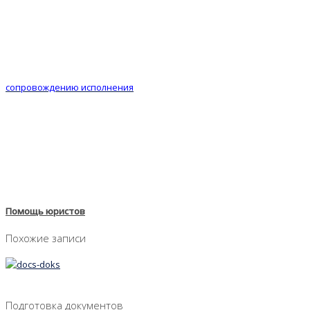
исполнительного производства в ФССП (Федеральная Служба
Судебных Приставов) по месту жительства ответчика. Далее
могут возникнуть различные ситуации. С учетом рабочей
большой нагрузки на судебных приставов-исполнителей
возможны различные негативные моменты. В связи с этим вы
сможете воспользоваться нашим предложением по
сопровождению исполнения
решения суда.
Ждем вас на подробную консультацию по различным юридическим
вопросам. Основные виды юридических услуг вы найдете у нас на
сайте, но мы готовы к различным запросам. Звоните.
Помощь юристов
Похожие записи
03.05.2019
Подготовка документов